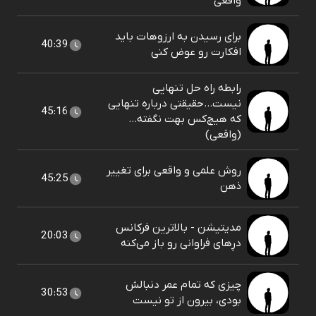
واقعی
برای رسیدن به ارزوهات باید
40:39
افکارت رو عوض کنی
رابطه راه حل تنهایی
نیست...حقیقتی درباره تنهایی
45:16
که هیچ‌کس بهت نگفته…
(واقعی)
روش علمی و واقعی برای تغییر
45:25
ذهن
مدیتیشن - بالاترین فرکانس
20:03
درِهای فراوانی رو باز می‌کنه
چیزی که تمام عمر دنبالش
30:53
بودی، بیرون از تو نیست