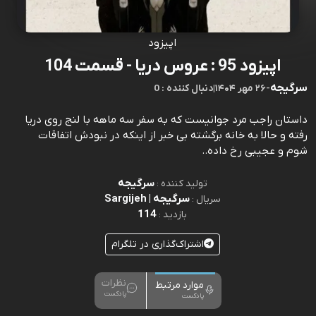
اپیزود
اپیزود 95 : عروس دریا - قسمت 104
سرگیجه
-
۲۶ مهر ۱۴۰۴
|
0 : دنبال کننده
داستان راجب مرد جوانیست که به سفر سه ماهه با لنج روی دریا
رفته و حالا به خانه برگشته بی خبر از اینکه در نبودش اتفاقات
شوم و عجیبی رخ داده..
سرگیجه
تولید کننده :
سرگیجه | Sargijeh
سریال :
114
بازدید :
اشتراک‌گذاری در تلگرام
نظرات
موارد مرتبط
پادکست
پادکست