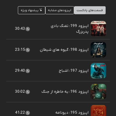
قسمت‌های پادکست
اپیزودهای مشابه
پیشنهاد ویژه
اپیزود 199: تفنگ بادی
30:43
پدربزرگ
اپیزود 198: گیوه های شیطان
23:15
اپیزود 197: اشباح
29:40
اپیزود 196: یه خاطره از جنگ
30:02
اپیزود 195: دیونامه
41:22