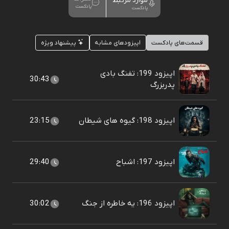
موارد مرتبط
پادکست
پادکست
قسمت‌های پادکست
اپیزودهای مشابه
پیشنهاد ویژه
اپیزود 199: تفنگ بادی
30:43
پدربزرگ
اپیزود 198: گیوه های شیطان
23:15
اپیزود 197: اشباح
29:40
اپیزود 196: یه خاطره از جنگ
30:02