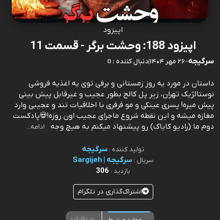
اپیزود
اپیزود 188: وحشت برگر - قسمت 11
سرگیجه
-
۲۶ مهر ۱۴۰۴
|
0 : دنبال کننده
داستان در مورد یه روز زمستانی و برفی توی یه اغذیه فروشی
نوستالژیک تهران، زیر پل کالج بطور عجیب و غیرقابل پیش بینی
پیش میره! پسری عینکی و مو فرفری با اخلاقیات تند و عجیبی وارد
مغازه میشه و این نقطه شروع ماجرای عجیب اون روزه!💀 پادکست
دوم ما (رادیو کایاک) رو پیشنهاد میکنم به هیچ وجه
ادامه...
سرگیجه
تولید کننده :
سرگیجه | Sargijeh
سریال :
306
بازدید :
اشتراک‌گذاری در تلگرام
نظرات