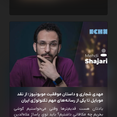
مهدی شجاری و داستان موفقیت موبونیوز: از نقد
موبایل تا یکی از رسانه‌‌های مهم تکنولوژی ایران
یادتان هست قدیم‌ترها وقتی می‌خواستیم گوشی
بخریم چه مکافاتی داشتیم؟ باید توی پاساژ علاءالدین