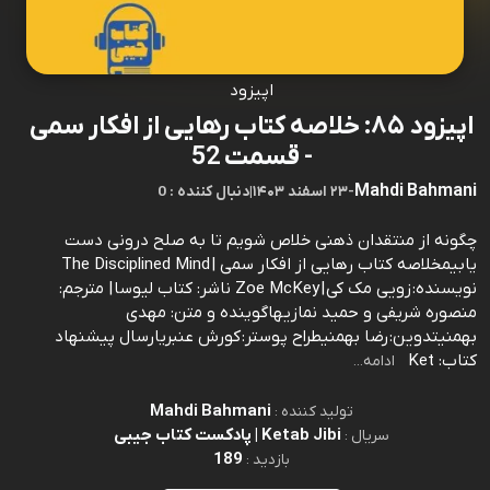
اپیزود
اپیزود ۸۵: خلاصه کتاب رهایی از افکار سمی
- قسمت 52
Mahdi Bahmani
-
۲۳ اسفند ۱۴۰۳
|
0 : دنبال کننده
چگونه از منتقدان ذهنی خلاص شویم تا به صلح درونی دست
یابیمخلاصه کتاب رهایی از افکار سمی | The Disciplined Mind
نویسنده: زویی مک کی | Zoe McKey ناشر: کتاب لیوسا | مترجم:
منصوره شریفی و حمید نمازیهاگوینده و متن: مهدی
بهمنیتدوین: رضا بهمنیطراح پوستر: کورش عنبریارسال پیشنهاد
کتاب: Ket
ادامه...
Mahdi Bahmani
تولید کننده :
Ketab Jibi | پادکست کتاب جیبی
سریال :
189
بازدید :