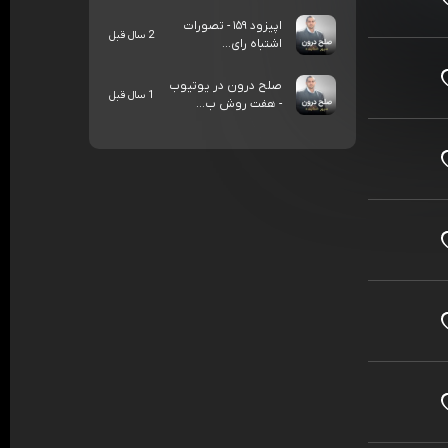
اپیزود ۱۵۹ - تصورات
2 سال قبل
اشتباه رای...
صلح درون در یوتیوب
1 سال قبل
- هفت روش ب...