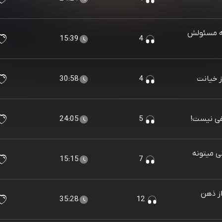
زی که مسئولش
15:39
4
30:58
4
24:05
5
بدنی میتونه
15:15
7
تر از ذهن
35:28
12