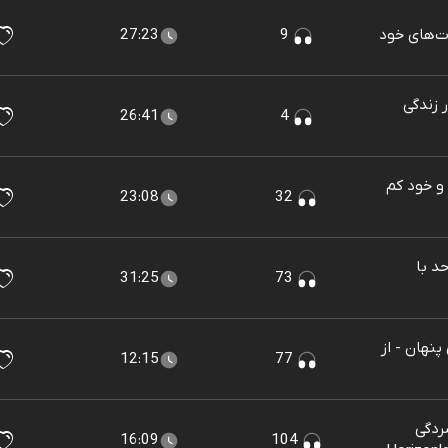
27:23
9
 در زندگی
26:41
4
ینی و خود کم
23:08
32
 حد با
31:25
73
دگی پنهان - از
12:15
77
فسردگی
16:09
104