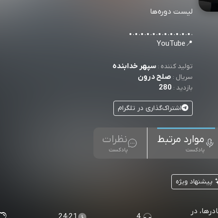
لیست دوره‌ها
.•.•.•.•.•.•.•.•.•.•.•
📍YouTube
سپهر خدابنده
تولید کننده :
صلح درون
سریال :
280
بازدید :
اشتراک‌گذاری در تلگرام
موارد مرتبط
نظرات
پادکست
پادکست
پیشنهاد ویژه
و مادرها، در
24:21
4