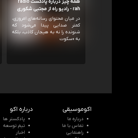
همه چیز درباره پادکست radio
rah - رادیو راه از مجتبی شکوری
در میان محتوای رسانه‌های امروزی،
کمتر صدایی پیدا می‌شود که
شنونده را نه به هیجان کاذب، بلکه
به «سکوت
اکوموسیقی
درباره اکو
درباره ما
پادکستر ها
تماس با ما
تیم توسعه
راهنمایی
اخبار