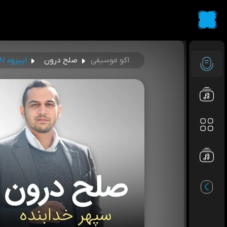
اکو موسیقی
صلح درون
اپیزود ۱۸۱ - چطور در بحران دوام بیاریم؟