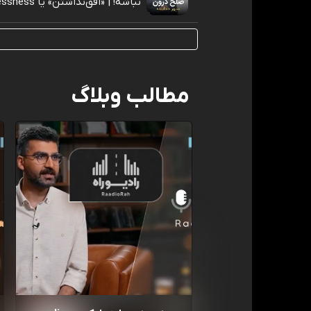
نباشه! | «افق‌نداشتن» یا Horizonlessness
مطالب وبلاگ