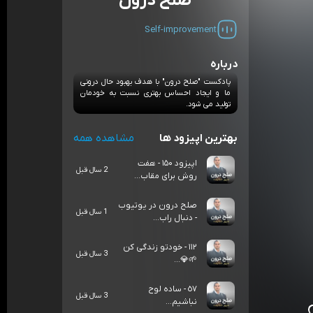
صلح درون
Self-improvement
درباره
پادكست "صلح درون" با هدف بهبود حال درونى
ما و ايجاد احساس بهترى نسبت به خودمان
توليد مى شود.
بهترین اپیزود ها
مشاهده همه
اپیزود ۱۵۰ - هفت
2 سال قبل
روش برای مقاب...
صلح درون در یوتیوب
1 سال قبل
- دنبال راب...
١١٢ - خودتو زندگى كن
3 سال قبل
🌱💎...
٥٧ - ساده لوح
3 سال قبل
نباشيم...