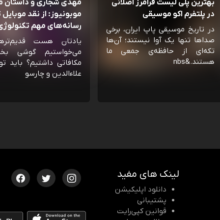
بهترین پلی لیست فرامرز اصلانی
مهدی شجاری و داستان 
در پلتفرم اکو موسیقی
موبونیوز: از نقد موبایل تا
رسانه‌‌های مهم تکنولوژی 
در تاریخ موسیقی پاپ ایران، برخی
صداها تنها یک آوا نیستند؛ آن‌ها
یادتان هست قدیم‌تره
تکه‌ای از حافظه‌ی جمعی ما
می‌خواستیم گوشی بخ
هستند.&nbs
مکافاتی داشتیم؟ باید تو
علاءالدین و چارسو
لینک های مفید
دانلود اپلیکیشن
پشتیبانی
قوانین کپی‌رایت