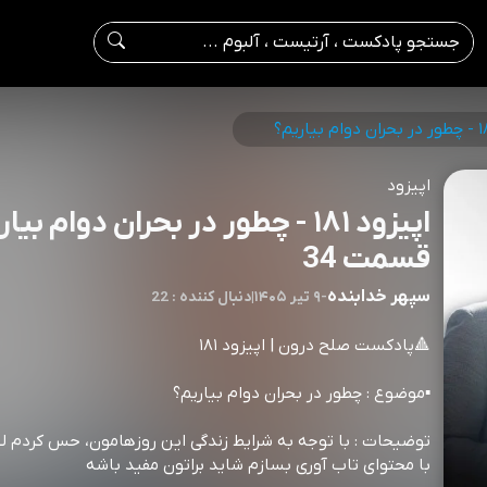
اپیزود
اپیزود ۱۸۱ - چطور در بحران دوام بی
قسمت 34
سپهر خدابنده
-
۹ تیر ۱۴۰۵
|
22 : دنبال کننده
🔺پادكست صلح درون | اپيزود ۱۸۱
▪️موضوع : چطور در بحران دوام بیاریم؟
توضيحات :⁨ با توجه به شرایط زندگی این روزهامون، حس کردم 
با محتوای تاب آوری بسازم شاید براتون مفید باشه