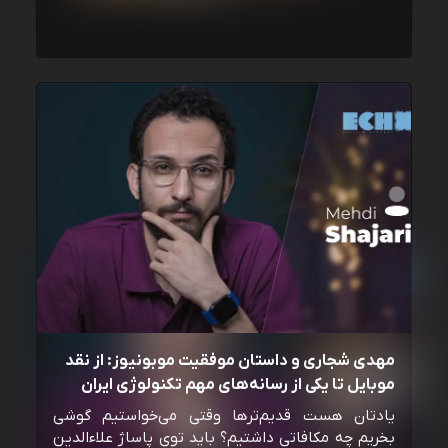
مهدی شجاری و داستان موفقیت موبونیوز: از نقد
موبایل تا یکی از رسانه‌‌های مهم تکنولوژی ایران
یادتان هست قدیم‌ترها وقتی می‌خواستیم گوشی
بخریم چه مکافاتی داشتیم؟ باید توی پاساژ علاءالدین