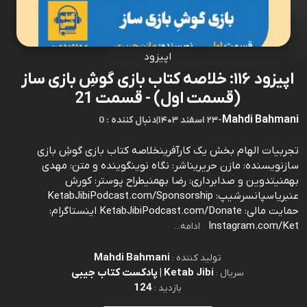
اپیزود
اپیزود ۱۱۶: خلاصه کتاب بازی گوشِ بازی ساز
(قسمت اول) - قسمت 21
Mahdi Bahmani
-
۲۳ اسفند ۱۴۰۳
|
0 : دنبال کننده
تجربیات الهام بخش یک کارآفرینخلاصه کتاب بازی گوشِ بازی
سازنویسنده: مازن حریریناشر: نگاه نوینگوینده و متن: مهدی
بهمنیتدوین و صدابرداری: رضا بهمنیطراح پوستر: کورش
عنبریاسپانسرشیپ: KetabJibiPodcast.com/Sponsorship
حمایت مالی: KetabJibiPodcast.com/Donate اینستاگرام:
Instagram.com/Ket
ادامه...
Mahdi Bahmani
تولید کننده :
Ketab Jibi | پادکست کتاب جیبی
سریال :
124
بازدید :