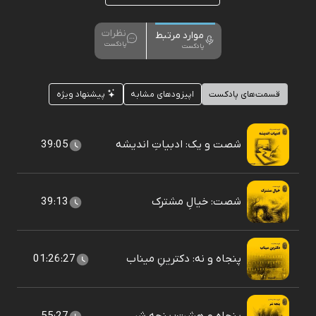
نظرات
موارد مرتبط
پادکست
پادکست
قسمت‌های پادکست
اپیزودهای مشابه
پیشنهاد ویژه
شصت و یک: ادبیاتِ اندیشه
39:05
شصت: خیالِ مشترک
39:13
پنجاه و نه: دکترینِ میناب
01:26:27