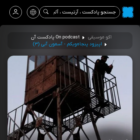
اکو موسیقی
On podcast پادکست آن
اپیزود پنجاه‌و‌یکم - آسمون آبی (۳)