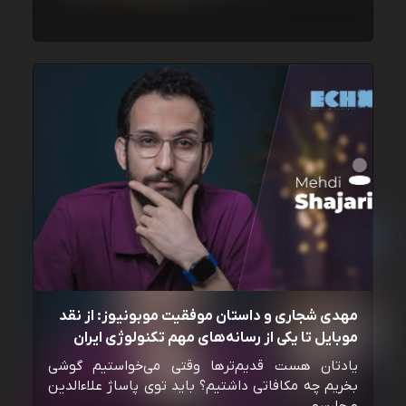
مهدی شجاری و داستان موفقیت موبونیوز: از نقد
موبایل تا یکی از رسانه‌‌های مهم تکنولوژی ایران
یادتان هست قدیم‌ترها وقتی می‌خواستیم گوشی
بخریم چه مکافاتی داشتیم؟ باید توی پاساژ علاءالدین