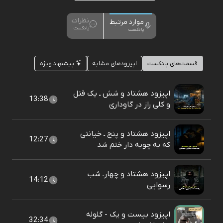
نظرات
موارد مرتبط
پادکست
پادکست
قسمت‌های پادکست
اپیزودهای مشابه
پیشنهاد ویژه
اپیزود هشتاد و شش ـ یک قتل
13:38
و کلی راز در گاوداری
اپیزود هشتاد و پنج ـ خیانتی
12:27
که به چوبه دار ختم شد
اپیزود هشتاد و چهارـ شب
14:12
رسوایی
اپیزود بیست و یک - گلوله
32:34