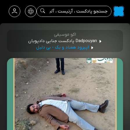
اکو موسیقی
Dadpouyan پادکست جنایی دادپویان
اپیزود هفتاد و یک - بی دلیل