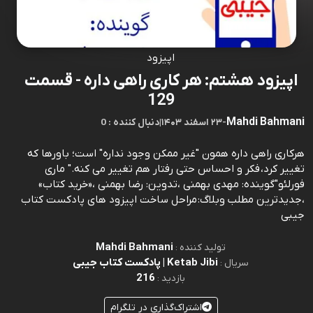
اپیزود
اپیزود هشتم: هر کاری راهی داره - قسمت
129
Mahdi Bahmani
-
۲۳ اسفند ۱۴۰۳
|
0 : دنبال کننده
هرکاری راهی داره همون "غیر ممکن وجود نداره" است؛ باورها که
تغییر کرد، فکر و احساس حتی رفتار هم تغییر می کنه." ماری
فورلئو"گوینده: مهدی بهمنی ،تدوین: رضا بهمنی ،«خرید کتاب»
،جدیدترین مطلب وبلاگ: مراحل ساخت اپیزود های پادکست کتاب
جیبی
Mahdi Bahmani
تولید کننده :
Ketab Jibi | پادکست کتاب جیبی
سریال :
216
بازدید :
اشتراک‌گذاری در تلگرام