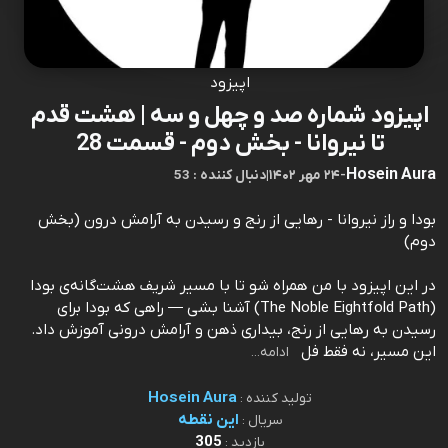
اپیزود
اپیزود شماره صد و چهل و سه | هشت قدم
تا نیروانا - بخش دوم - قسمت 28
Hosein Aura
-
۲۴ مهر ۱۴۰۲
|
53 : دنبال کننده
بودا و راز نیروانا - رهایی از رنج و رسیدن به آرامش درون (بخش
دوم)
در این اپیزود با من همراه شو تا با مسیر شریف هشت‌گانه‌ی بودا
(The Noble Eightfold Path) آشنا بشی — راهی که بودا برای
رسیدن به رهایی از رنج، بیداری ذهن و آرامش درونی آموزش داد.
این مسیر، نه فقط فل
ادامه...
Hosein Aura
تولید کننده :
این نقطه
سریال :
305
بازدید :