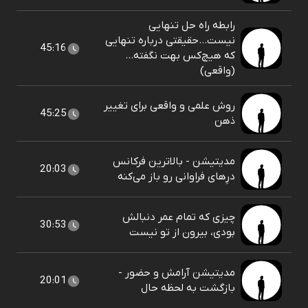
رابطه راه حل تنهایی
نیست...حقیقتی درباره تنهایی
45:16
که هیچ‌کس بهت نگفته…
(واقعی)
روش علمی و واقعی برای تغییر
45:25
ذهن
مدیتیشن - بالاترین فرکانس
20:03
درِهای فراوانی رو باز می‌کنه
چیزی که تمام عمر دنبالش
30:53
بودی، بیرون از تو نیست
مدیتیشن آرامش و حضور -
20:01
بازگشت به لحظه حال