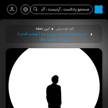
اکو موسیقی
این نقطه
اپیزود شماره صد و چهل و سه | هشت قدم تا
نیروانا - بخش دوم