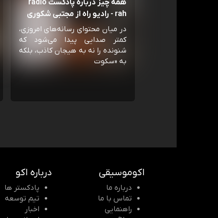
همه چیز درباره پادکست radio
rah - رادیو راه از مجتبی شکوری
در میان محتوای رسانه‌های امروزی،
کمتر صدایی پیدا می‌شود که
شنونده را نه به هیجان کاذب، بلکه
به «سکوت
اکوموسیقی
درباره اکو
درباره ما
پادکستر ها
تماس با ما
تیم توسعه
راهنمایی
اخبار