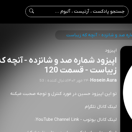
اره صد و شانزده - آنچه که زیباست
اپیزود
اپیزود شماره صد و شانزده - آنچه که
زیباست - قسمت 120
Hosein Aura
-
۲۴ مهر ۱۴۰۲
|
53 : دنبال کننده
تو این اپیزود حسین در مورد کنترل و توجه صحبت میکنه
لینک کانال تلگرام
لینک کانال یوتوب - YouTube Channel Link: