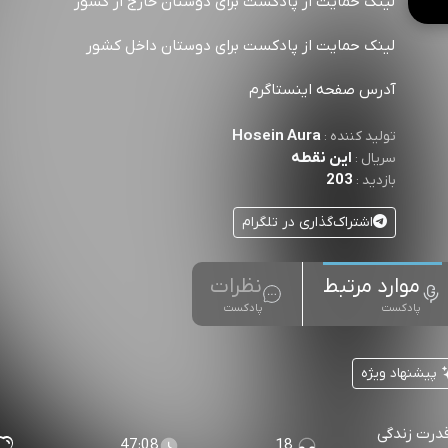
لینک حمایت از پادکست برای دوستان خارج از کشور
لینک حمایت از پادکست برای دوستان داخل کشور
آدرس صفحه اینستاگرم
Hosein Aura
تولید کننده :
این نقطه
سریال :
203
بازدید :
اشتراک‌گذاری در تلگرام
موارد مرتبط
نظرات
پادکست
پادکست
پیشنهاد ویژه
قدرت زندگی
47:08
18