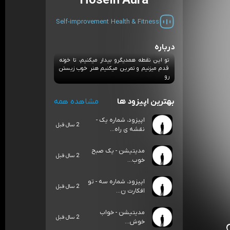
Hosein Aura
Self-improvement
Health & Fitness
درباره
تو این نقطه همدیگرو بیدار میکنیم، تا خونه
قدم میزنیم و تمرین میکنیم هنر خوب زیستن
رو
بهترین اپیزود ها
مشاهده همه
اپیزود، شماره یک -
2 سال قبل
نقشه ی راه...
مدیتیشن - یک صبح
2 سال قبل
خوب...
اپیزود، شماره سه - تو
2 سال قبل
افکارت ن...
مدیتیشن - خواب
2 سال قبل
خوش...