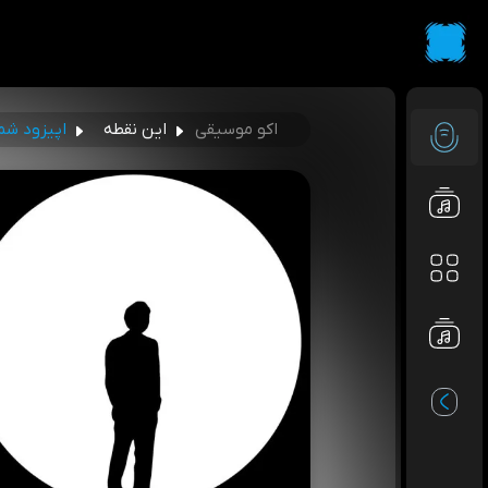
اکو موسیقی
این نقطه
اپیزود شم