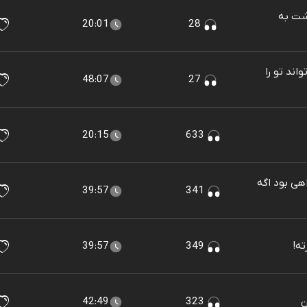
شت به
20:01
28
اند تو را
48:07
27
20:15
633
هی بود اگه
39:57
341
ه!
349
39:57
ن
323
42:49