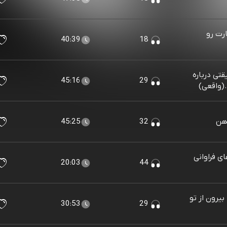
ارت رو
40:39
18
قتی درباره
45:16
29
(واقعی)
ذهن
32
45:25
ی فراوانی
20:03
44
بیرون از تو
30:53
29