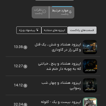
نظرات
موارد مرتبط
پادکست
پادکست
قسمت‌های پادکست
اپیزودهای مشابه
پیشنهاد ویژه
اپیزود هشتاد و شش ـ یک قتل
13:38
و کلی راز در گاوداری
اپیزود هشتاد و پنج ـ خیانتی
12:27
که به چوبه دار ختم شد
اپیزود هشتاد و چهارـ شب
14:12
رسوایی
اپیزود بیست و یک - گلوله
32:34