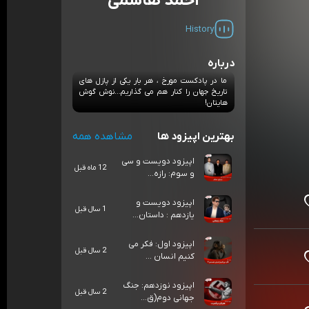
احمد هاشمی
History
درباره
ما در پادکست مورخ ، هر بار یکی از پازل های
تاریخ جهان را کنار هم می گذاریم...نوش گوش
هایتان!
بهترین اپیزود ها
مشاهده همه
اپیزود دویست و سی‌
12 ماه قبل
و سوم: رازه...
اپیزود دویست و
1 سال قبل
یازدهم : داستان...
اپیزود اول: فکر می
2 سال قبل
کنیم انسان ...
اپیزود نوزدهم: جنگ
2 سال قبل
جهانی دوم(ق...