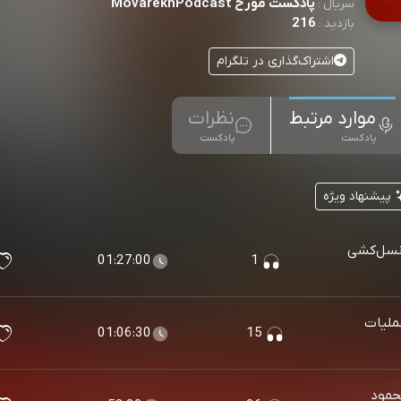
پادکست مورخ MovarekhPodcast
سریال :
216
بازدید :
اشتراک‌گذاری در تلگرام
موارد مرتبط
نظرات
پادکست
پادکست
پیشنهاد ویژه
 نسل‌کشی
01:27:00
1
ملیات
01:06:30
15
حمود