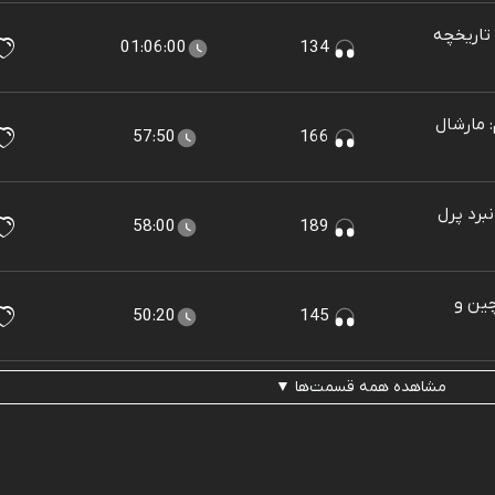
تاریخچه
01:06:00
134
 مارشال
57:50
166
برد پرل
58:00
189
ین و
50:20
145
مشاهده همه قسمت‌ها ▼