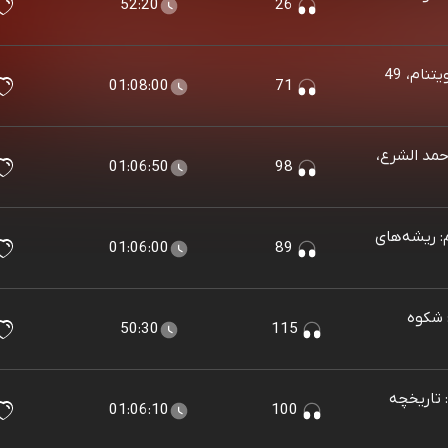
52:20
26
اپیزود دویست و هفتادم: جنگ ویتنام، 49
01:08:00
71
مد الشرع،
01:06:50
98
 ریشه‌های
01:06:00
89
 شکوه
50:30
115
تاریخچه
01:06:10
100