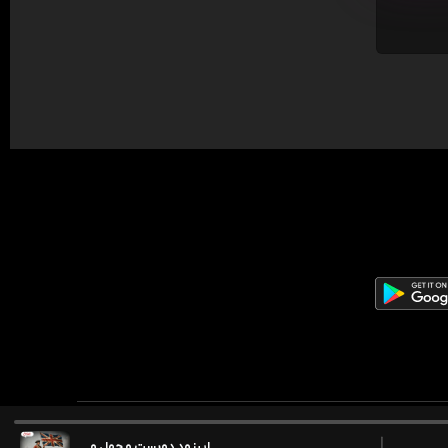
اپیزود دویست و چهل و دوم: تاریخ انگلستان