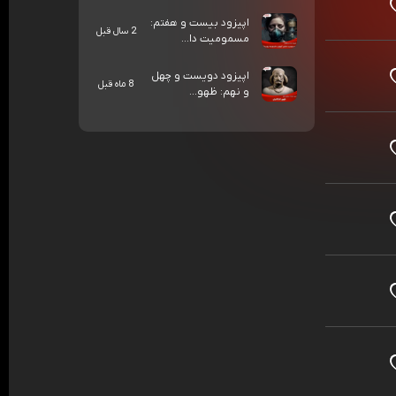
اپیزود بیست و هفتم:
2 سال قبل
مسمومیت دا...
اپیزود دویست و چهل
8 ماه قبل
و نهم: ظهو...