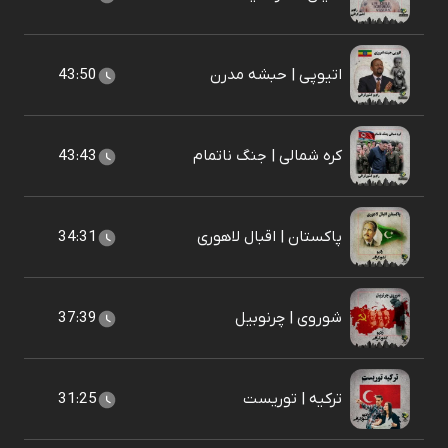
اتیوپی | حبشه مدرن
43:50
کره شمالی | جنگ ناتمام
43:43
پاکستان | اقبال لاهوری
34:31
شوروی | چرنوبیل
37:39
ترکیه | توریست
31:25