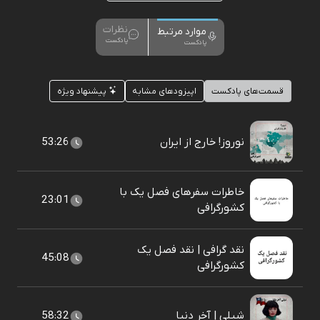
نظرات
موارد مرتبط
پادکست
پادکست
قسمت‌های پادکست
اپیزودهای مشابه
پیشنهاد ویژه
نوروز! خارج از ایران
53:26
خاطرات سفرهای فصل یک با
23:01
کشورگرافی
نقد گرافی | نقد فصل یک
45:08
کشورگرافی
شیلی | آخر دنیا
58:32