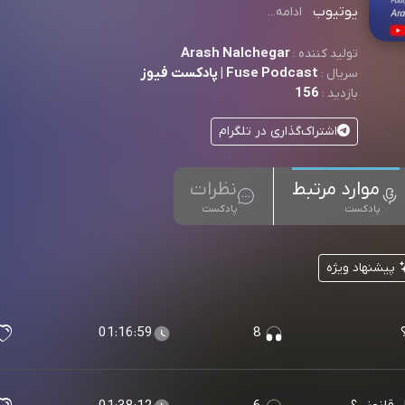
یوتیوب
ادامه...
Arash Nalchegar
تولید کننده :
Fuse Podcast | پادکست فیوز
سریال :
156
بازدید :
اشتراک‌گذاری در تلگرام
موارد مرتبط
نظرات
پادکست
پادکست
پیشنهاد ویژه
01:16:59
8