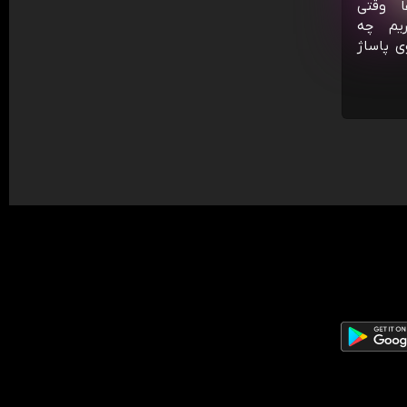
ا وقتی
ریم چه
ی پاساژ