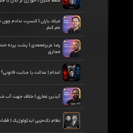
سقط جنین | حق زن بر بدن یا قتل
میلاد باران | کنسرت ندادم چون 
خم کنم
رضا عزیزمحمدی | پشت پرده خند
مجازی
اعدام | عدالت یا جنایت قانونی؟
آیدین غفاری | خلاف جهت آب شنا
نظام تک‌حزبی ایدئولوژیک | قصّا