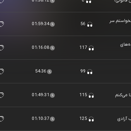
 قانونی؟
6
01:38:12
نخواستم سر
01:59:34
56
ه‌های
01:16:08
117
54:36
99
 می‌کنم
115
01:49:31
ب آزادی
125
01:10:37