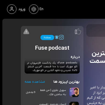
En
ورود
Fuse podcast
هترین
درباره
 قسمت
«Fuse podcast» یک پادکست فارسی‌زبان در
اکو موزیک است با ۱۰۰ قسمت. آخرین انتشار:
۲۰۲۶. شنیدن و دانلود آنلاین در اکو موزیک.
بهترین اپیزود ها
مشاهده همه
ر با امیر
سهیل علوی | من فقط
ر و برگزارکننده‌ی مراسم The One Awards امیر ایزد از
9 ماه قبل
به ساختن فک...
 که از گیم
ش به «پلیس
انسان خردمند - قسمت