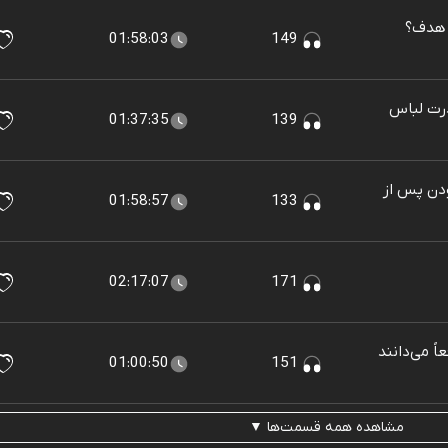
ه هدف؟
01:58:03
149
درت لباس
01:37:35
139
ودن پس از
01:58:57
133
02:17:07
171
ً می‌دانند
01:00:50
151
مشاهده همه قسمت‌ها ▼