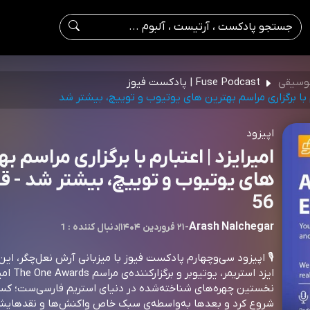
موسیقی
Fuse Podcast | پادکست فیوز
رم با برگزاری مراسم بهترین های یوتیوب و توییچ، بیشتر شد
اپیزود
امیرایزد | اعتبارم با برگزاری مراسم ب
های یوتیوب و توییچ، بیشتر شد -
56
Arash Nalchegar
-
۲۱ فروردین ۱۴۰۴
|
1 : دنبال کننده
🎙 اپیزود سی‌وچهارم پادکست فیوز با میزبانی آرش نعل‌چگر، این‌با
ایزد استریمر، یوتیوب
نخستین چهره‌های شناخته‌شده در دنیای استریم فارسی‌ست؛ کسی
شروع کرد و بعدها به‌واسطه‌ی سبک خاص واکنش‌ها و نقدهای