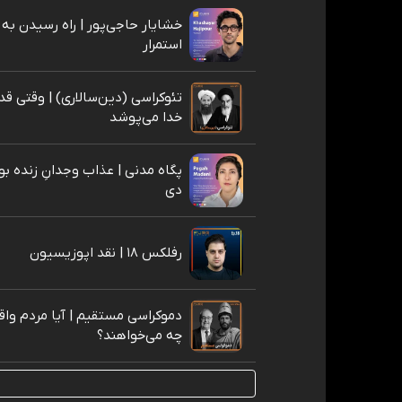
خشایار حاجی‌پور | راه رسیدن ب
استمرار
تئوکراسی (دین‌سالاری) | وقتی ق
خدا می‌پوشد
پگاه مدنی | عذاب وجدانِ زنده ب
دی
رفلکس ۱۸ | نقد اپوزیسیون
دموکراسی مستقیم | آیا مردم واقعا
چه می‌خواهند؟