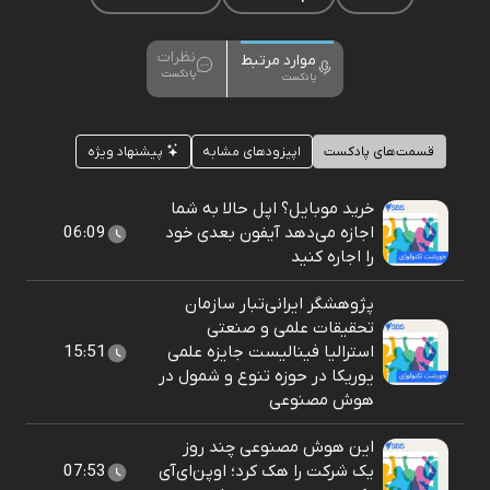
نظرات
موارد مرتبط
پادکست
پادکست
قسمت‌های پادکست
اپیزودهای مشابه
پیشنهاد ویژه
خرید موبایل؟ اپل حالا به شما
اجازه می‌دهد آیفون بعدی‌ خود
06:09
را اجاره کنید
پژوهشگر ایرانی‌تبار سازمان
تحقیقات علمی و صنعتی
استرالیا فینالیست جایزه علمی
15:51
یوریکا در حوزه تنوع و شمول در
هوش مصنوعی
این هوش مصنوعی چند روز
یک شرکت را هک کرد؛ اوپن‌ای‌آی
07:53