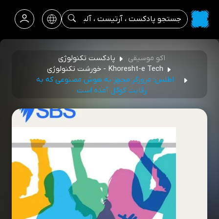
اکو موسیقی
پادکست تکنولوژی
Khoresht-e Tech - خورشت تکنولوژی
اطلس؛ مرورگر مجهز به هوش مصنوعی که به
رقابت گوگل آمده است