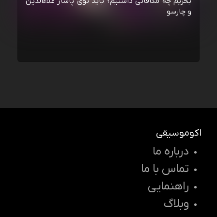
بخریم چه مکافاتی داشتیم؟ باید توی پاساژ علاءالدین
و چارسو
اکوموسیقی
درباره ما
تماس با ما
راهنمایی
وبلاگ