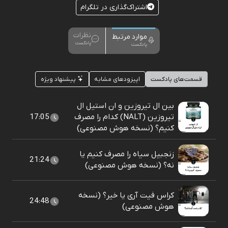
اشتراک‌گذاری در تلگرام
نظرات
موارد مرتبط
پادکست
پادکست
قسمت‌های پادکست
اپیزودهای مشابه
پیشنهاد ویژه
بین ال تیروزین و ان استیل ال
تیروزین (NALT) کدام را مصرف
17:05
کنیم؟ (نسخه هوش مصنوعی)
زنجبیل سیاه را مصرف کنیم یا
21:24
نه؟ (نسخه هوش مصنوعی)
کراس فیت آری یا خیر؟ (نسخه
24:48
هوش مصنوعی)