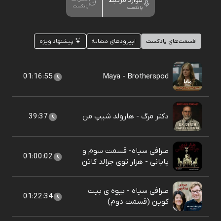
موارد مرتبط
پادکست
پادکست
قسمت‌های پادکست
اپیزودهای مشابه
پیشنهاد ویژه
01:16:55
Maya - Brotherspod
دکتر مرگ - هارولد شیپ من
39:37
صرافی سیاه- قسمت سوم و
01:00:02
پایانی - هزار توی جرالد کاتن
صرافی سیاه - بیوه ی بیت
01:22:34
کوین (قسمت دوم)