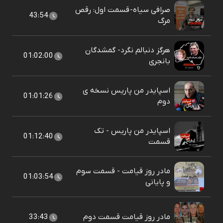
صرافی سیاه- قسمت اول: رقص
43:54
مرگ
هرگز دنبالم نگرد- گمشدگان
01:02:00
بانجری
اسپایدر من پاریس نسخه ی
01:01:26
دوم
اسپایدر من پاریس - تک
01:12:40
قسمت
مادر روز قیامت - قسمت سوم
01:03:54
و پایانی
مادر روز قیامت قسمت دوم
33:43