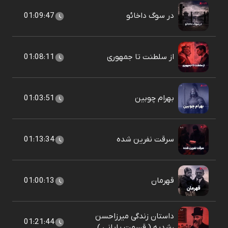
در سوگ داخائو
01:09:47
از سلطنت تا جمهوری
01:08:11
بهرام چوبین
01:03:51
سرقت نفرین شده
01:13:34
قهرمان
01:00:13
داستان زندگی میرزاحسن
01:21:44
رشدیه ( قسمت پایانی )