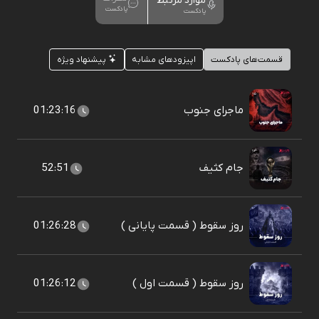
موارد مرتبط
پادکست
پادکست
قسمت‌های پادکست
اپیزودهای مشابه
پیشنهاد ویژه
ماجرای جنوب
01:23:16
جام کثیف
52:51
روز سقوط ( قسمت پایانی )
01:26:28
روز سقوط ( قسمت اول )
01:26:12