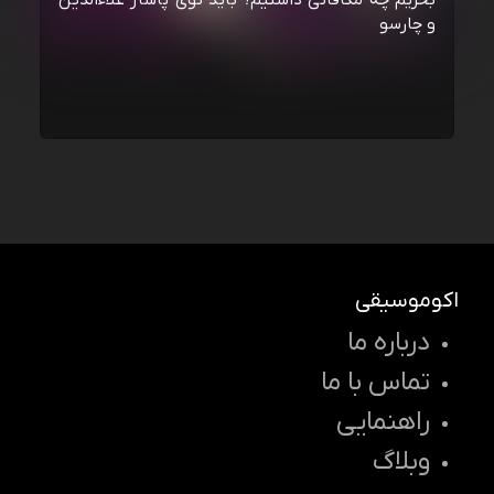
بخریم چه مکافاتی داشتیم؟ باید توی پاساژ علاءالدین
و چارسو
اکوموسیقی
درباره ما
تماس با ما
راهنمایی
وبلاگ