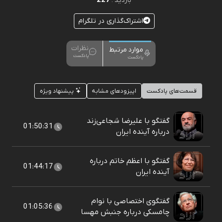
227
بازدید :
اشتراک‌گذاری در تلگرام
نظرات
موارد مرتبط
پادکست
پادکست
قسمت‌های پادکست
اپیزودهای مشابه
پیشنهاد ویژه
گفتگو با علیرضا شجاعی‌زند
01:50:31
درباره آینده ایران
گفتگو با اعظم خاتم درباره
01:44:17
آینده ایران
گفتگوی اختصاصی با نوام
01:05:36
چامسکی درباره جنبش مهسا