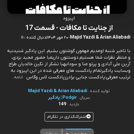
اپیزود
از جنایت تا مکافات - قسمت 17
Majid Yazdi & Arian Aliabadi
-
۲۰ مهر ۱۴۰۴
|
0 : دنبال کننده
با تاخیر شنبه اومدیم مهمون گوشتون بشیم. این پادگیر شنیدنیه
و منتظر نظرات شما هستیم.دوستتون داریمبا حضور مجید یزدی،
آرین علی آبادی و پرتو منا و سودابهبا تشکر از نگین خالدیان طراح
وبسایت پادگیرتمام پادکست های معرفی شده در این اپیزود به
ترتیب معرفی:پادکست جنایی برادرزپادکست لاس وگاس
ادامه...
Majid Yazdi & Arian Aliabadi
تولید کننده :
Podgir | پادگیر
سریال :
149
بازدید :
اشتراک‌گذاری در تلگرام
نظرات