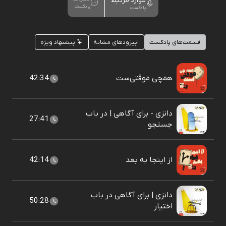
موارد مرتبط
پادکست
پادکست
قسمت‌های پادکست
اپیزودهای مشابه
پیشنهاد ویژه
همچی موقتی‌ست
42:34
دانزی - برای آگاهی | در باب
27:41
جستجو
از اینجا به بعد
42:14
دانزی | برای آگاهی در باب
50:28
اختیار