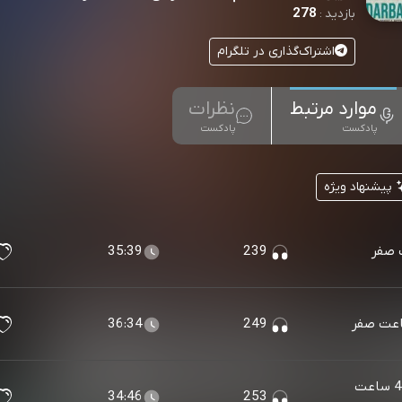
278
بازدید :
اشتراک‌گذاری در تلگرام
موارد مرتبط
نظرات
پادکست
پادکست
پیشنهاد ویژه
35:39
239
36:34
249
عنصر نامطلوب - قسمت10 فصل4 ساعت
34:46
253