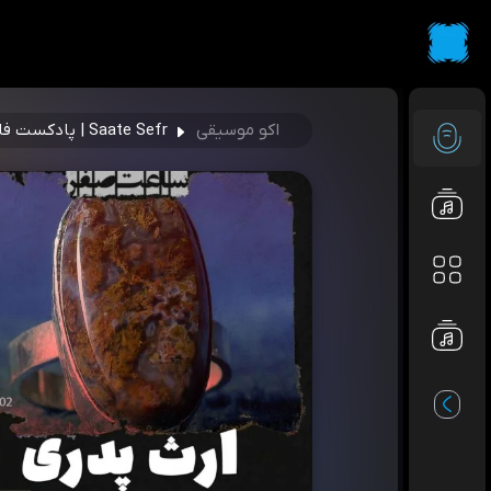
اکو موسیقی
Saate Sefr | پادکست فارسی ساعت صفر