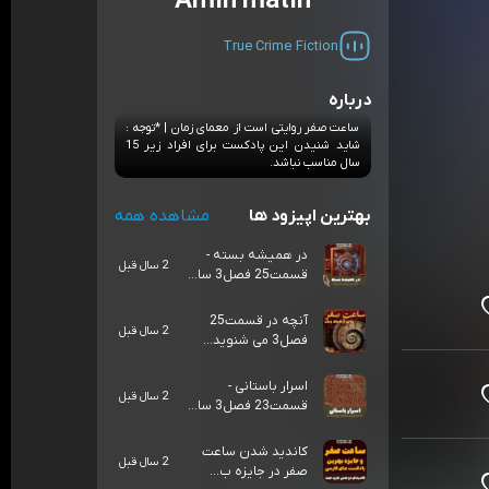
Amin matin
True Crime
Fiction
درباره
ساعت صفر روایتی است از معمای زمان | *توجه :
شاید شنیدن این پادکست برای افراد زیر 15
سال مناسب نباشد.
بهترین اپیزود ها
مشاهده همه
در همیشه بسته -
2 سال قبل
قسمت25 فصل3 سا...
آنچه در قسمت25
2 سال قبل
فصل3 می شنوید...
اسرار باستانی -
2 سال قبل
قسمت23 فصل3 سا...
کاندید شدن ساعت
2 سال قبل
صفر در جایزه ب...