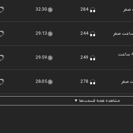
32:30
284
29:13
244
کیف بی صاحاب - قسمت3 فصل4 ساعت
29:59
249
28:05
278
مشاهده همه قسمت‌ها ▼