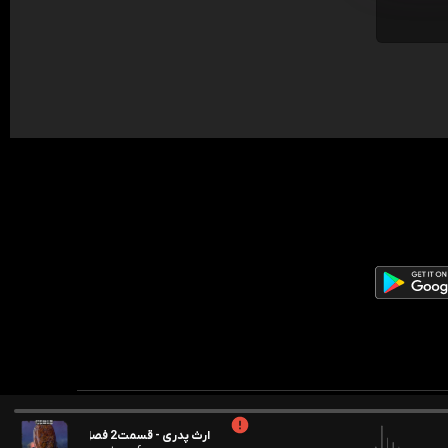
ارث پدری - قسمت2 فصل4 ساعت صفر