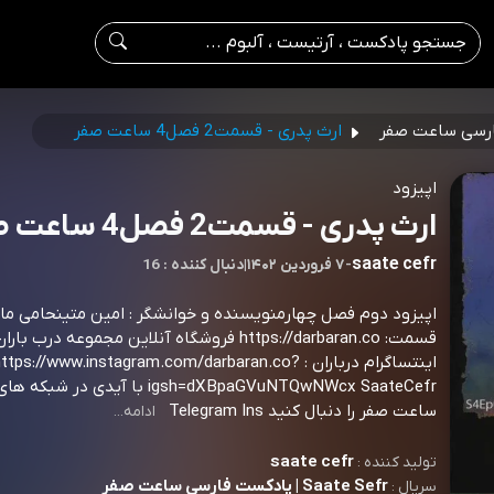
ارث پدری - قسمت2 فصل4 ساعت صفر
اپیزود
ارث پدری - قسمت2 فصل4 ساعت صفر
saate cefr
-
۷ فروردین ۱۴۰۲
|
16 : دنبال کننده
اپیزود دوم فصل چهارمنویسنده و خوانشگر : امین متینحامی مال
قسمت: https://darbaran.co فروشگاه آنلاین مجموعه درب
اینتساگرام درباران : https://www.instagram.com/darbaran.co
igsh=dXBpaGVuNTQwNWcx SaateCefr با آیدی د
ساعت صفر را دنبال کنید Telegram Ins
ادامه...
saate cefr
تولید کننده :
Saate Sefr | پادکست فارسی ساعت صفر
سریال :