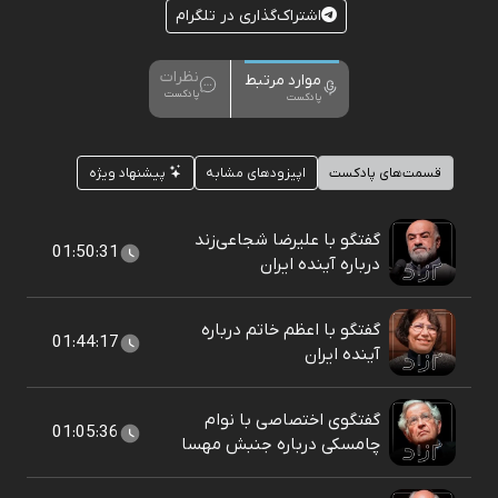
اشتراک‌گذاری در تلگرام
نظرات
موارد مرتبط
پادکست
پادکست
قسمت‌های پادکست
اپیزودهای مشابه
پیشنهاد ویژه
گفتگو با علیرضا شجاعی‌زند
01:50:31
درباره آینده ایران
گفتگو با اعظم خاتم درباره
01:44:17
آینده ایران
گفتگوی اختصاصی با نوام
01:05:36
چامسکی درباره جنبش مهسا