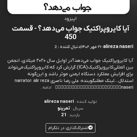
اپیزود
آیا کایروپراکتیک جواب می‌دهد؟ - قسمت
450
alireza naseri
-
۲۱ مهر ۱۴۰۲
|
2 : دنبال کننده
آیا کایروپراکتیک جواب می‌دهد؟در اوایل سال ۲۰۲۰ میلادی، انجمن
بین المللی کایروپراکتیک (ICA) گزارش کرد که: کایروپراکتیک می‌تواند
برای افزایش عملکرد دستگاه ایمنی موثر باشد و این‌گونه
استدلال ...⁠لینک مطلب⁠گوینده: علی رضا ناصری narrator: alir reza
naseri👆🏻👆🏻👆🏻👆🏻👆🏻👆🏻👆🏻👆🏻👆🏻👆🏻👆🏻👆🏻⁠⁠⁠⁠⁠⁠
ادامه...
alireza naseri
تولید کننده :
تمرینو
سریال :
21
بازدید :
اشتراک‌گذاری در تلگرام