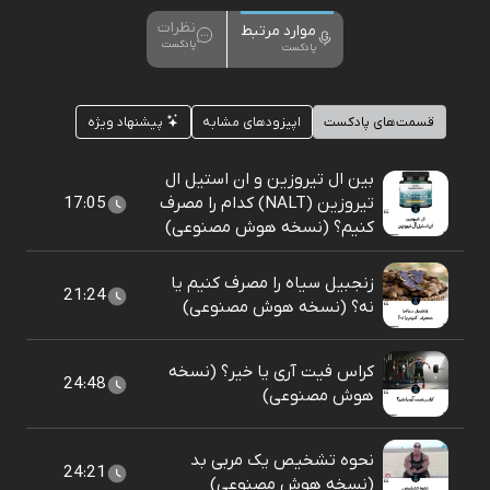
نظرات
موارد مرتبط
پادکست
پادکست
قسمت‌های پادکست
اپیزودهای مشابه
پیشنهاد ویژه
بین ال تیروزین و ان استیل ال
تیروزین (NALT) کدام را مصرف
17:05
کنیم؟ (نسخه هوش مصنوعی)
زنجبیل سیاه را مصرف کنیم یا
21:24
نه؟ (نسخه هوش مصنوعی)
کراس فیت آری یا خیر؟ (نسخه
24:48
هوش مصنوعی)
نحوه تشخیص یک مربی بد
24:21
(نسخه هوش مصنوعی)