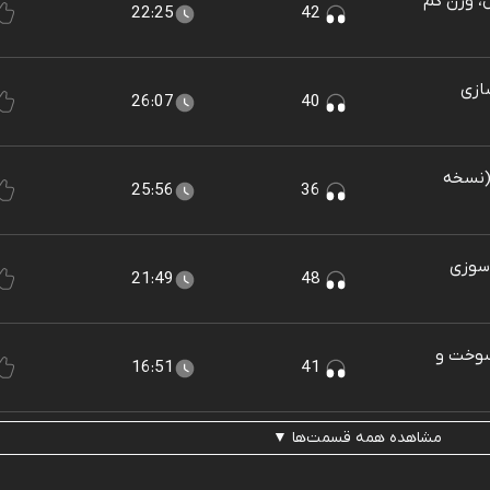
، وزن کم
22:25
42
ازی
26:07
40
 (نسخه
25:56
36
 سوزی
21:49
48
سوخت و
16:51
41
مشاهده همه قسمت‌ها ▼