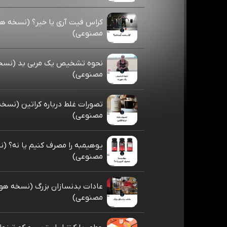
کراس فیت آری یا خیر؟ (نسخه 
مصنوعی)
نحوه تشخیص یک مربی بد (نس
مصنوعی)
تصورات غلط درباره کراتین (نس
مصنوعی)
یوهیمبه را مصرف کنیم یا نه؟ 
مصنوعی)
عادات بدنسازان بزرگ (نسخه ه
مصنوعی)