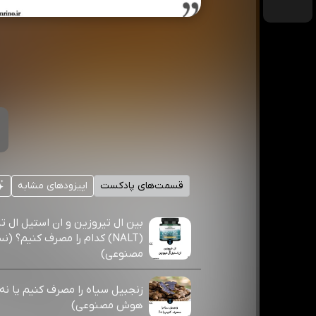
قسمت‌های پادکست
اپیزودهای مشابه
بین ال تیروزین و ان استیل ال ت
(NALT) کدام را مصرف کنیم؟
مصنوعی)
زنجبیل سیاه را مصرف کنیم یا ن
هوش مصنوعی)