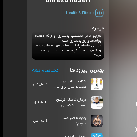
alireza naseri
Health & Fitness
درباره
تمرینو ناشر تخصصی بدنسازی و ارائه دهنده
برنامه‌های روز بدنسازی است
در این سلسله پادکست‌ها در مورد مسائل مرتبط
و گاهی اوقات غیرمرتبط با بدنسازی صحبت
می‌کنیم
بهترین اپیزود ها
مشاهده همه
شناخت آناتومی
2 سال قبل
عضلات بدن برای ب...
درمان فاصله گرفتن
1 ماه قبل
عضلات شکم زن...
چگونه قدرتمند
2 سال قبل
شویم؟...
معرفی پادکست