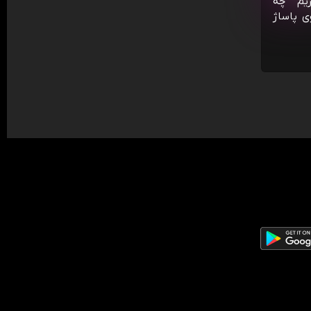
ریم چه
ی پاساژ