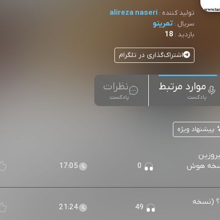
alireza naseri
تولید کننده :
تمرینو
سریال :
18
بازدید :
اشتراک‌گذاری در تلگرام
موارد مرتبط
نظرات
پادکست
پادکست
پیشنهاد ویژه
یروزین
 (نسخه هوش
0
17:05
ه؟ (نسخه
21:24
49