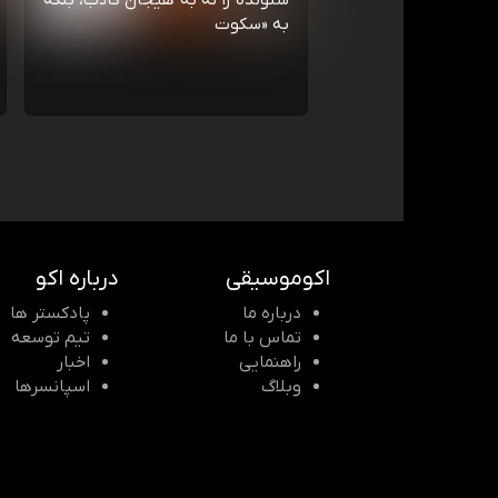
شنونده را نه به هیجان کاذب، بلکه
به «سکوت
اکوموسیقی
درباره اکو
درباره ما
پادکستر ها
تماس با ما
تیم توسعه
راهنمایی
اخبار
وبلاگ
اسپانسرها