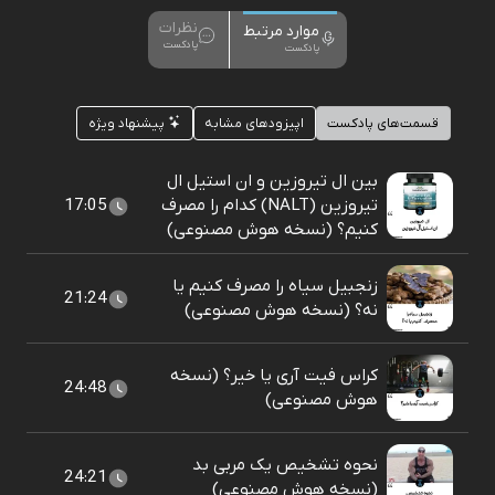
نظرات
موارد مرتبط
پادکست
پادکست
قسمت‌های پادکست
اپیزودهای مشابه
پیشنهاد ویژه
بین ال تیروزین و ان استیل ال
تیروزین (NALT) کدام را مصرف
17:05
کنیم؟ (نسخه هوش مصنوعی)
زنجبیل سیاه را مصرف کنیم یا
21:24
نه؟ (نسخه هوش مصنوعی)
کراس فیت آری یا خیر؟ (نسخه
24:48
هوش مصنوعی)
نحوه تشخیص یک مربی بد
24:21
(نسخه هوش مصنوعی)