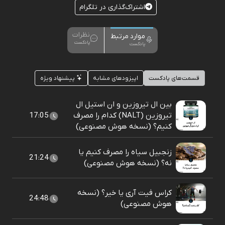
اشتراک‌گذاری در تلگرام
نظرات
موارد مرتبط
پادکست
پادکست
قسمت‌های پادکست
اپیزودهای مشابه
پیشنهاد ویژه
بین ال تیروزین و ان استیل ال
تیروزین (NALT) کدام را مصرف
17:05
کنیم؟ (نسخه هوش مصنوعی)
زنجبیل سیاه را مصرف کنیم یا
21:24
نه؟ (نسخه هوش مصنوعی)
کراس فیت آری یا خیر؟ (نسخه
24:48
هوش مصنوعی)