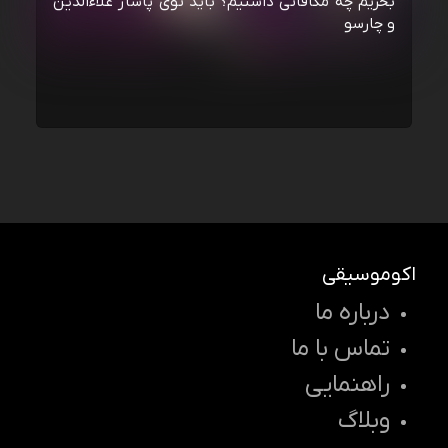
بخریم چه مکافاتی داشتیم؟ باید توی پاساژ علاءالدین
و چارسو
اکوموسیقی
درباره ما
تماس با ما
راهنمایی
وبلاگ