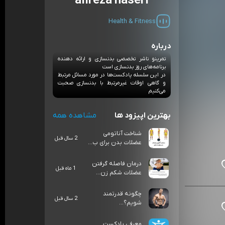
alireza naseri
Health & Fitness
درباره
تمرینو ناشر تخصصی بدنسازی و ارائه دهنده
برنامه‌های روز بدنسازی است
در این سلسله پادکست‌ها در مورد مسائل مرتبط
و گاهی اوقات غیرمرتبط با بدنسازی صحبت
می‌کنیم
بهترین اپیزود ها
مشاهده همه
شناخت آناتومی
2 سال قبل
عضلات بدن برای ب...
درمان فاصله گرفتن
1 ماه قبل
عضلات شکم زن...
چگونه قدرتمند
2 سال قبل
شویم؟...
معرفی پادکست