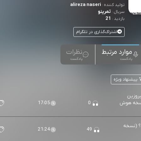
alireza naseri
تولید کننده :
تمرینو
سریال :
21
بازدید :
اشتراک‌گذاری در تلگرام
موارد مرتبط
نظرات
پادکست
پادکست
پیشنهاد ویژه
یروزین
 (نسخه هوش
0
17:05
ه؟ (نسخه
21:24
49