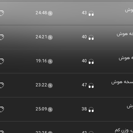
هوش
24:48
43
خه هوش
24:21
40
خه هوش
19:16
40
(نسخه هوش
23:22
47
وش
25:09
38
، وزن کم