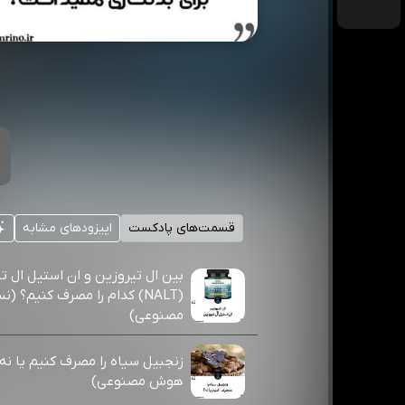
قسمت‌های پادکست
اپیزودهای مشابه
بین ال تیروزین و ان استیل ال ت
(NALT) کدام را مصرف کنیم؟
مصنوعی)
زنجبیل سیاه را مصرف کنیم یا ن
هوش مصنوعی)