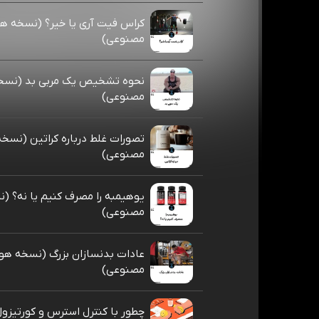
کراس فیت آری یا خیر؟ (نسخه 
مصنوعی)
نحوه تشخیص یک مربی بد (نس
مصنوعی)
تصورات غلط درباره کراتین (نس
مصنوعی)
یوهیمبه را مصرف کنیم یا نه؟ 
مصنوعی)
عادات بدنسازان بزرگ (نسخه ه
مصنوعی)
چطور با کنترل استرس و کورتیزول