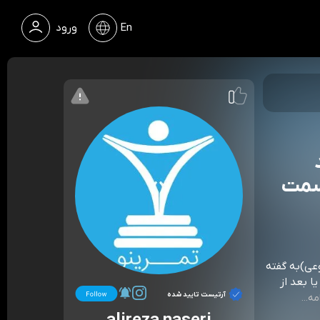
En
ورود
سمت
عی)به گفته
ا بعد از
آرتیست تایید شده
مه...