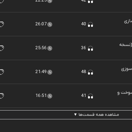
22:25
42
ازی
26:07
40
 (نسخه
25:56
36
 سوزی
21:49
48
سوخت و
16:51
41
مشاهده همه قسمت‌ها ▼