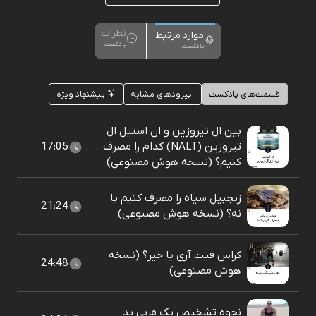
نظرات
موارد مرتبط
پادکست
پادکست
قسمت‌های پادکست
اپیزودهای مشابه
پیشنهاد ویژه
بین ال تیروزین و ان استیل ال
تیروزین (NALT) کدام را مصرف
17:05
کنیم؟ (نسخه هوش مصنوعی)
زنجبیل سیاه را مصرف کنیم یا
21:24
نه؟ (نسخه هوش مصنوعی)
کراس فیت آری یا خیر؟ (نسخه
24:48
هوش مصنوعی)
نحوه تشخیص یک مربی بد