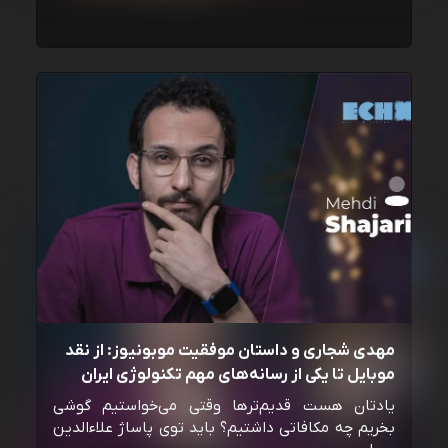
مهدی شجاری و داستان موفقیت موبونیوز: از نقد
موبایل تا یکی از رسانه‌‌های مهم تکنولوژی ایران
یادتان هست قدیم‌ترها وقتی می‌خواستیم گوشی
بخریم چه مکافاتی داشتیم؟ باید توی پاساژ علاءالدین