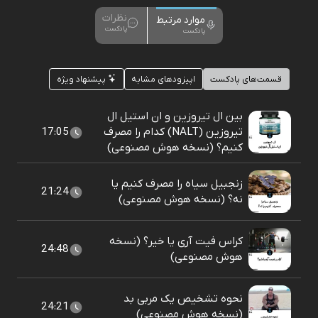
نظرات
موارد مرتبط
پادکست
پادکست
قسمت‌های پادکست
اپیزودهای مشابه
پیشنهاد ویژه
بین ال تیروزین و ان استیل ال
تیروزین (NALT) کدام را مصرف
17:05
کنیم؟ (نسخه هوش مصنوعی)
زنجبیل سیاه را مصرف کنیم یا
21:24
نه؟ (نسخه هوش مصنوعی)
کراس فیت آری یا خیر؟ (نسخه
24:48
هوش مصنوعی)
نحوه تشخیص یک مربی بد
24:21
(نسخه هوش مصنوعی)