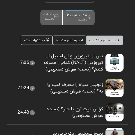
نظرات
موارد مرتبط
پادکست
پادکست
قسمت‌های پادکست
اپیزودهای مشابه
پیشنهاد ویژه
بین ال تیروزین و ان استیل ال
تیروزین (NALT) کدام را مصرف
17:05
کنیم؟ (نسخه هوش مصنوعی)
زنجبیل سیاه را مصرف کنیم یا
21:24
نه؟ (نسخه هوش مصنوعی)
کراس فیت آری یا خیر؟ (نسخه
24:48
هوش مصنوعی)
نحوه تشخیص یک مربی بد