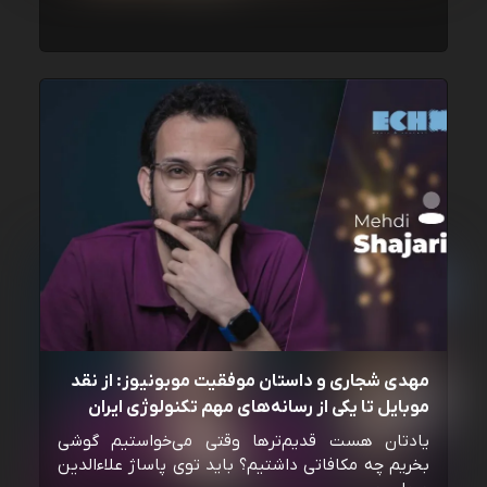
مهدی شجاری و داستان موفقیت موبونیوز: از نقد
موبایل تا یکی از رسانه‌‌های مهم تکنولوژی ایران
یادتان هست قدیم‌ترها وقتی می‌خواستیم گوشی
بخریم چه مکافاتی داشتیم؟ باید توی پاساژ علاءالدین