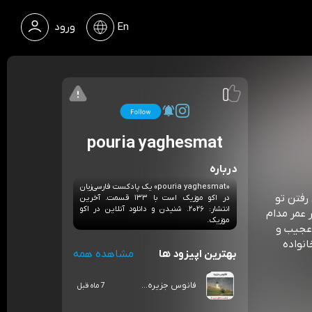
En
ورود
pouria yaghesmat
درباره
«pouria yaghesmat» یک پادکست فارسی‌زبان
رفتن تو
در اکو موزیک است با ۱۳۳ قسمت. آخرین
انتشار: ۲۰۲۶. شنیدن و دانلود آنلاین در اکو
 عمر مدام
موزیک.
عالمه سرنخ عجیب و
نواده
بهترین اپیزود ها
مشاهده همه
فانوس جزیره...
7 ماه قبل