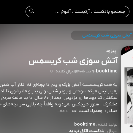
آتش سوزی شب کریسمس
اپیزود
آتش سوزی شب کریسمس
booktime
-
۹ تیر ۱۴۰۵
|
0 : دنبال کننده
یه شب کریسمسیه آتش بزرگ و پنج تا بچه‌ای که انگار آب شدن 
زمینپلیس میگه سوختن و پودر شدن، ولی پدر و مادرشون تا آخر
میگفتن که بچه‌ها رو دزدیدن. بعد از ۸۰ سال، با یه 
مشکوک ، هنوز هیچکس نمی‌دونه واقعاً چه بلایی سر بچه‌های خا
«سادر» اومدپادکست ات
ادامه...
booktime
تولید کننده :
پادکست اتاق تردید
سریال :