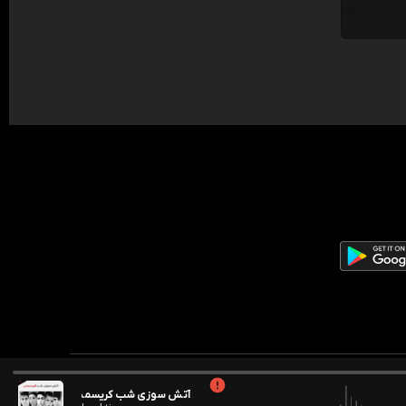
آتش سوزی شب کریسمس