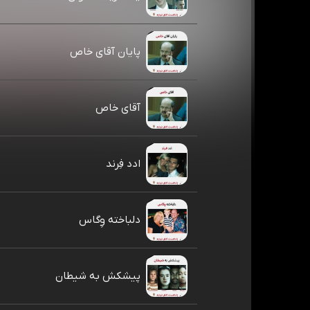
پایان آقای خاص
آقای خاص
ادد فِرند
دلباخته وِگاس
پیشکش به شیطان