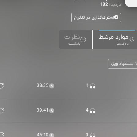
182
بازدید :
اشتراک‌گذاری در تلگرام
موارد مرتبط
نظرات
پادکست
پادکست
پیشنهاد ویژه
38:35
1
39:41
4
45:10
0