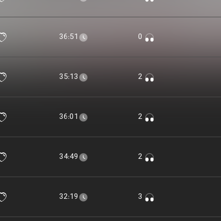
36:51
0
35:13
2
36:01
2
34:49
2
32:19
3