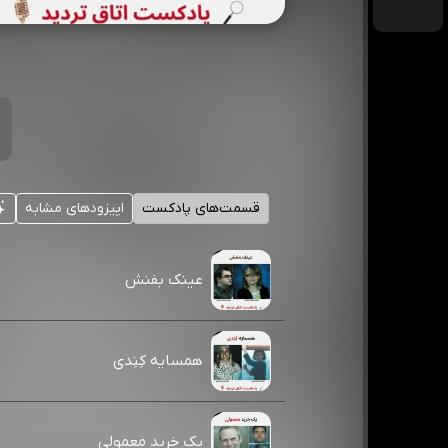
قسمت‌های پادکست
اپیزودهای مشابه
عینک بفنش
همسایه کِنِدی
یک خرید معمولی