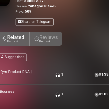
Soheil Alavi
Host:
tabaghe16طبقه
Season:
509
Plays:
Share on Telegram
Related
Reviews
Podcast
Podcast
Suggestions
pify\s Product DNA |
1
01:38
 Business
1
02:03