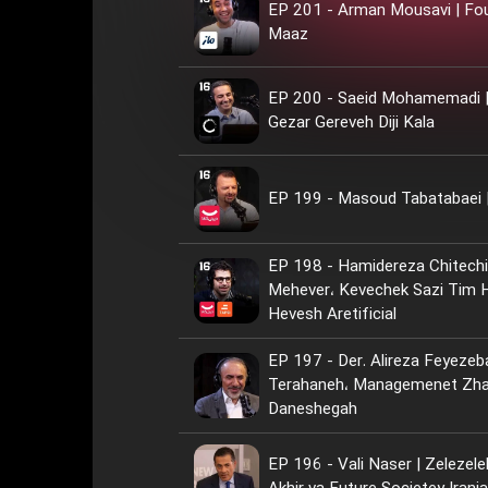
EP 201 - Arman Mousavi | Fo
Maaz
EP 200 - Saeid Mohamemadi |
Gezar Gereveh Diji Kala
EP
EP 198 - Hamidereza Chitechi
Mehever، Kevechek Sazi Tim H
Hevesh Aretificial
EP 197 - Der. Alireza Feyezeb
Terahaneh، Managemenet Zha
Daneshegah
EP 196 - Vali Naser | Zelezele