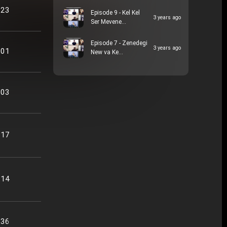
:23
Episode 9 - Kel Kel
3 years ago
Ser Mevene…
Episode 7 - Zenedegi
3 years ago
:01
New va Ke…
:03
:17
:14
:36