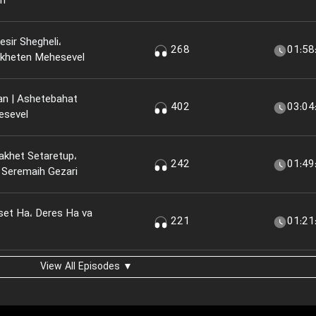
an
sir Shegheli،
268
01:58
kheten Mehesevel
an | Ashetebahat
402
03:04
esevel
akhet Setaretup،
242
01:49
 Seremaih Gezari
set Ha، Deres Ha va
221
01:21
View All Episodes ▼