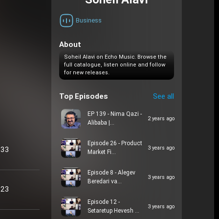
Soheil Alavi
Business
About
Soheil Alavi on Echo Music. Browse the
full catalogue, listen online and follow
for new releases.
Top Episodes
See all
EP 139 - Nima Qazi -
2 years ago
Alibaba |…
Episode 26 - Product
:33
3 years ago
Market Fi…
Episode 8 - Alegev
3 years ago
Beredari va…
:23
Episode 12 -
3 years ago
Setaretup Hevesh …