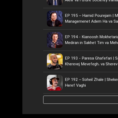
Akhir va Future Societey Irani
EP 195 – Hamid Pourejam | Me
Managemenet Adem Ha va Sa
EP 194 - Kianoosh Mokhetari
Mediran in Sakhet Tim va Meh
EP 193 - Paresa Ghafefari | S
Kherevej Mevefegh، va Sherev
EP 192 – Soheil Zhale | Sheke
Heref Vaghi