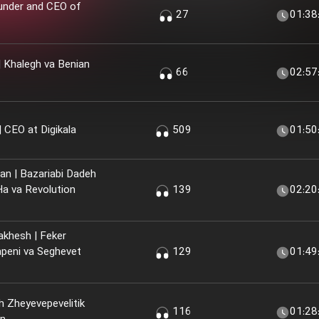
under and CEO of
27
01:38
 Khalegh va Benian
66
02:57
 199 - ‏Masoud Tabatabaei‏ | CEO at Digikala
509
01:50
an | Bazariabi Dadeh
a va Revolution
139
02:20
akhesh | Feker
peni va Seghevet
129
01:49
h Zheyevepevelitik
116
01:28