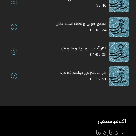
58:46
مجمع خوبی و لطف است عذار
01:03:24
کنار آب و پای بید و طبع ش
01:07:05
شراب تلخ می‌خواهم که مردا
01:17:51
اکوموسیقی
درباره ما