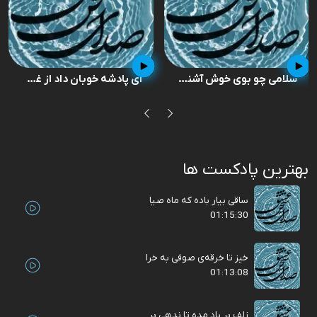
به چشم کرده‌ام ابروی ماه‌سیمایی ۴۹۱
سلامی چو بوی خوش آشنایی ۴۹۲
بهترین پادکست ها
ساقی بیار باده که ماه صیا
01:15:30
خیز تا خرقه‌ی صوفی به خرا
01:13:08
زلف بر باد مده تا ندهی بر