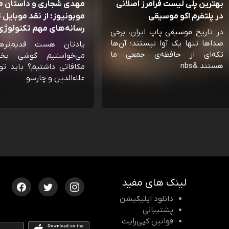
بهترین پلی لیست فرامرز اصلانی
مهدی شجاری و داستان 
در پلتفرم اکو موسیقی
موبونیوز: از نقد موبایل تا
رسانه‌‌های مهم تکنولوژی 
در تاریخ موسیقی پاپ ایران، برخی
صداها تنها یک آوا نیستند؛ آن‌ها
یادتان هست قدیم‌تره
تکه‌ای از حافظه‌ی جمعی ما
می‌خواستیم گوشی بخ
هستند.&nbs
مکافاتی داشتیم؟ باید تو
علاءالدین و چارسو
لینک های مفید
دانلود اپلیکیشن
پشتیبانی
قوانین کپی‌رایت