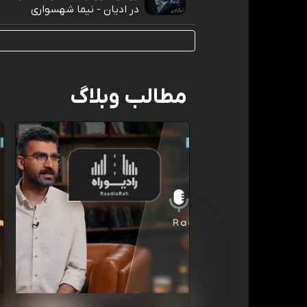
در ادیان - نیما شهسواری
مطالب وبلاگ