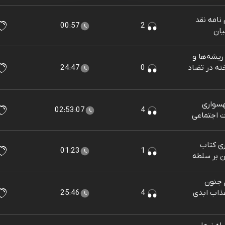
نامه نقد
00:57
2
یان
ریشه‌ها و
خته در تضاد
0
24:47
سواری
02:53:07
4
 اجتماعی
ی کتاب
01:23
1
ن بر سلطه
 جنون
عذاب ابدی
4
25:46