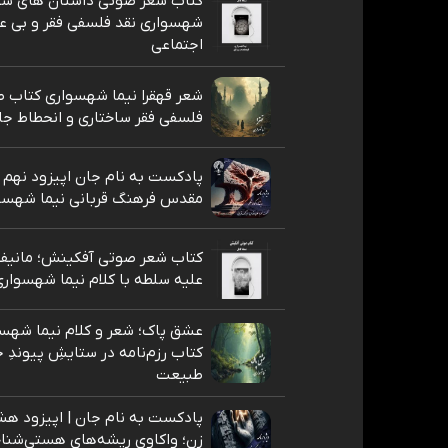
کتاب شعر صوتی داستان های سیا
شهسواری نقد فلسفی فقر و بی عد
اجتماعی
شعر قهقرا نیما شهسواری کتاب ط
فلسفی فقر ساختاری و انحطاط جا
پادکست به نام جان اپیزود نهم
مقدس فرهنگ قربانی نیما شهسو
کتاب شعر صوتی آفکینش؛ مانیف
علیه سلطه با کلام نیما شهسوار
عشق پاک؛ شعر و کلام نیما شهسو
کتاب رزم‌نامه در ستایشِ پیوندِ ج
طبیعت
پادکست به نام جان | اپیزود هشت
زن؛ واکاوی ریشه‌های هستی‌شناخت