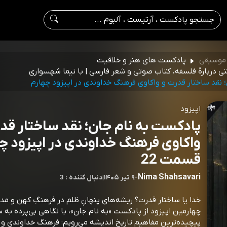
 موسیقی
پادکست های هنر و خلاقیت
تی دربارۀ فلسفه، کتاب صوتی و شعر فارسی | با نیما شهسواری
 نقد ساختار قدرت و واکاوی فرهنگ خداوندی در اپیزود چهارم
اپیزود
پادکست به نام جان؛ نقد ساختار قد
واکاوی فرهنگ خداوندی در اپیزود چه
قسمت 22
Nima Shahsavari
-
۹ تیر ۱۴۰۵
|
3 : دنبال کننده
خدا یا ساختار قدرت؟ ریشه‌های پنهانِ ظلم در فرهنگِ کهن و مدر
چهارمین اپیزود از پادکست «به نام جان»، با نگاهی بی‌پرده به سر
پیچیده‌ترین مفاهیم تاریخ اندیشه می‌رویم: فرهنگ خداوندی و 