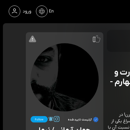
En
ورود
رت و
ارم -
ن! در
آرتیست تایید شده
اغ یکی از
نسبت آن با