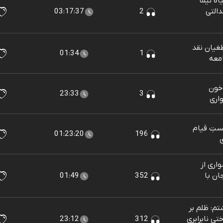
ه نیما
التی
2
03:17:37
غیان نقد
01:34
1
معه
 خون
23:33
3
اری
ستِ قیام
01:23:20
196
ی
اری از
ان با
352
01:49
م: ظلم بر
ی نابرابری
312
23:12