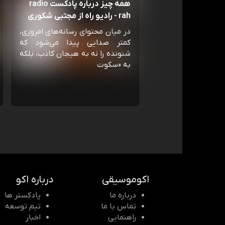
همه چیز درباره پادکست radio
rah - رادیو راه از مجتبی شکوری
در میان محتوای رسانه‌های امروزی،
کمتر صدایی پیدا می‌شود که
شنونده را نه به هیجان کاذب، بلکه
به «سکوت
اکوموسیقی
درباره اکو
درباره ما
پادکستر ها
تماس با ما
تیم توسعه
راهنمایی
اخبار