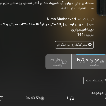
سلطه بر جانِ جهان. آیا مفهوم خدای قادر مطلق، پوششی برای تو
سلسله‌مراتب ق
ادامه...
Nima Shahsavari
تولید کننده :
جهان آرمانی | پادکستی دربارۀ فلسفه، کتاب صوتی و شعر 
سریال :
نیما شهسواری
144
بازدید :
اشتراک‌گذاری در تلگرام
موارد مرتبط
نظرات
پادکست
پادکست
پیشنهاد ویژه
ی مجموعه
د
1
06:43:59